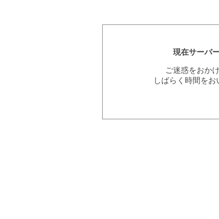
現在サーバ
ご迷惑をおか
しばらく時間をお