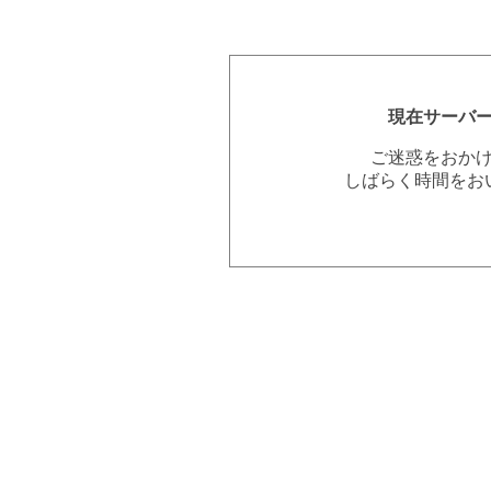
現在サーバ
ご迷惑をおか
しばらく時間をお