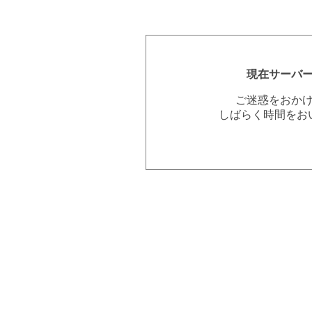
現在サーバ
ご迷惑をおか
しばらく時間をお