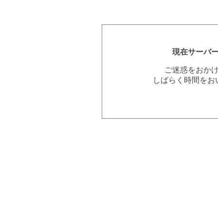
現在サーバ
ご迷惑をおか
しばらく時間をお