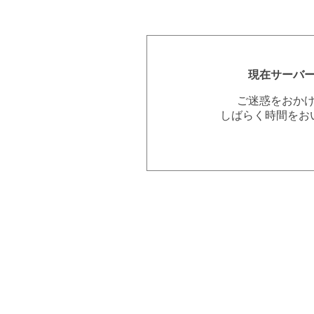
現在サーバ
ご迷惑をおか
しばらく時間をお