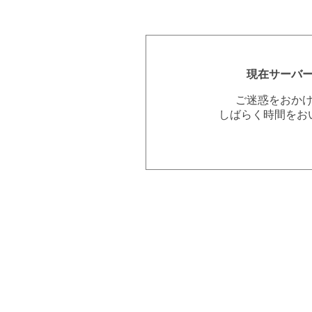
現在サーバ
ご迷惑をおか
しばらく時間をお