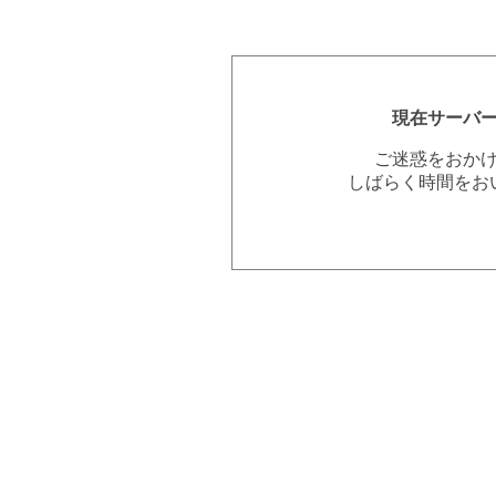
現在サーバ
ご迷惑をおか
しばらく時間をお