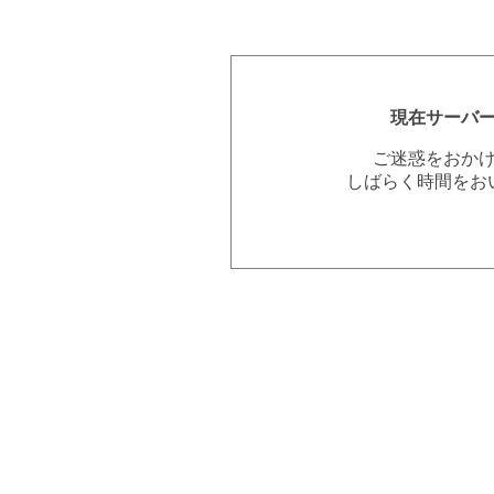
現在サーバ
ご迷惑をおか
しばらく時間をお