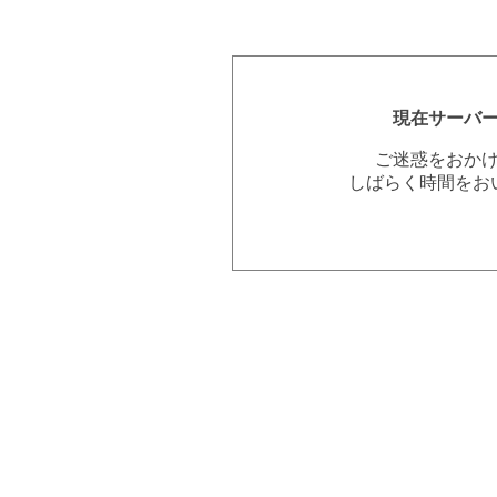
現在サーバ
ご迷惑をおか
しばらく時間をお