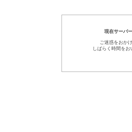
現在サーバ
ご迷惑をおか
しばらく時間をお