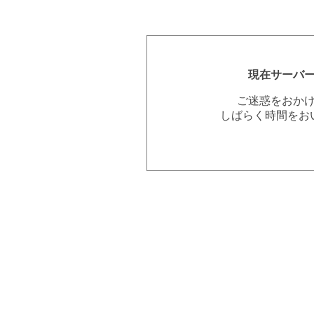
現在サーバ
ご迷惑をおか
しばらく時間をお