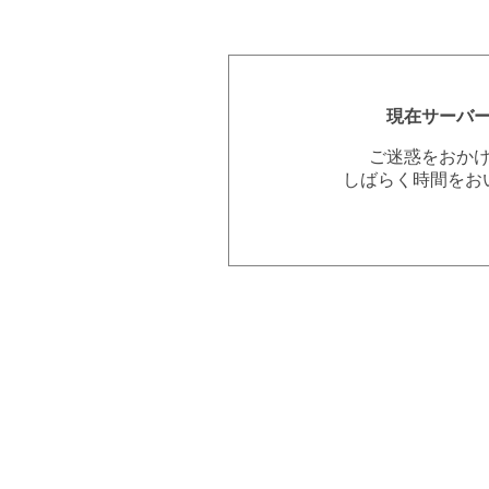
現在サーバ
ご迷惑をおか
しばらく時間をお