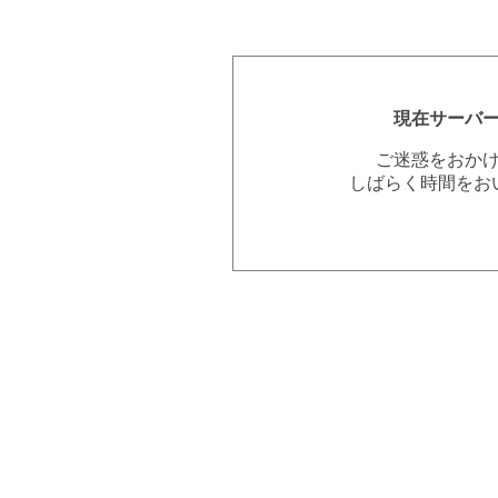
現在サーバ
ご迷惑をおか
しばらく時間をお