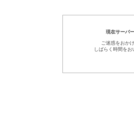
現在サーバ
ご迷惑をおか
しばらく時間をお