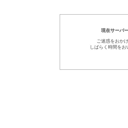
現在サーバ
ご迷惑をおか
しばらく時間をお