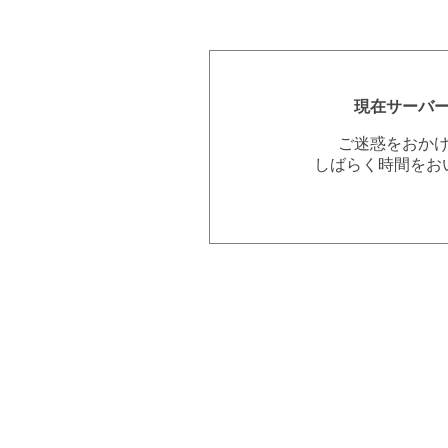
現在サーバ
ご迷惑をおか
しばらく時間をお