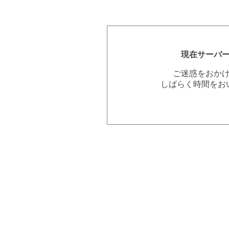
現在サーバ
ご迷惑をおか
しばらく時間をお