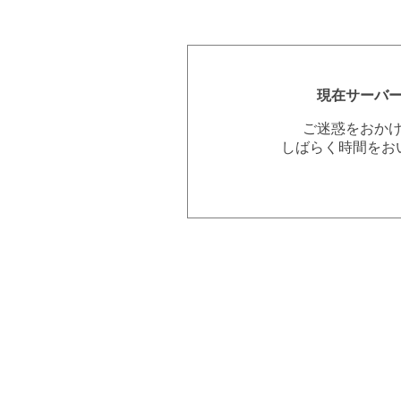
現在サーバ
ご迷惑をおか
しばらく時間をお