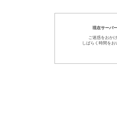
現在サーバ
ご迷惑をおか
しばらく時間をお