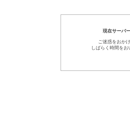
現在サーバ
ご迷惑をおか
しばらく時間をお