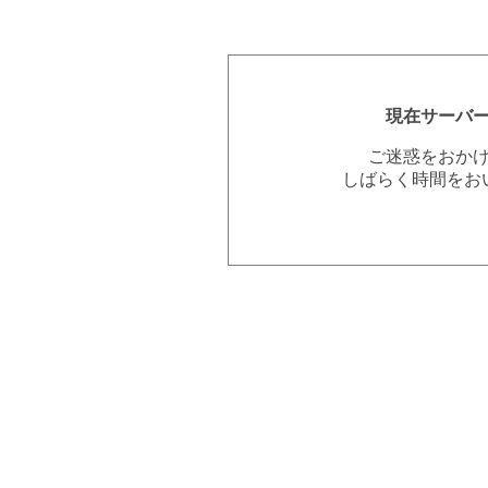
現在サーバ
ご迷惑をおか
しばらく時間をお