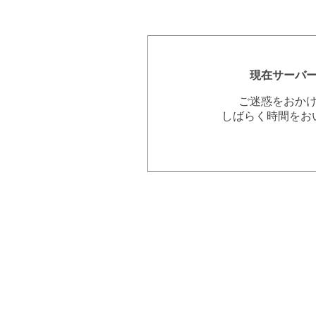
現在サーバ
ご迷惑をおか
しばらく時間をお