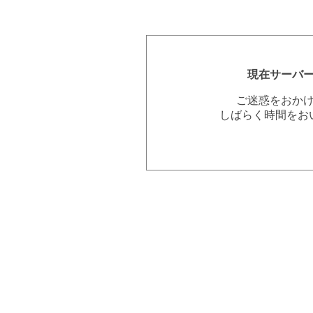
現在サーバ
ご迷惑をおか
しばらく時間をお