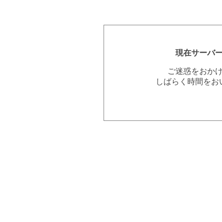
現在サーバ
ご迷惑をおか
しばらく時間をお