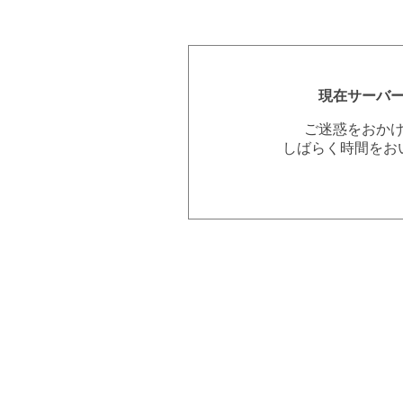
現在サーバ
ご迷惑をおか
しばらく時間をお