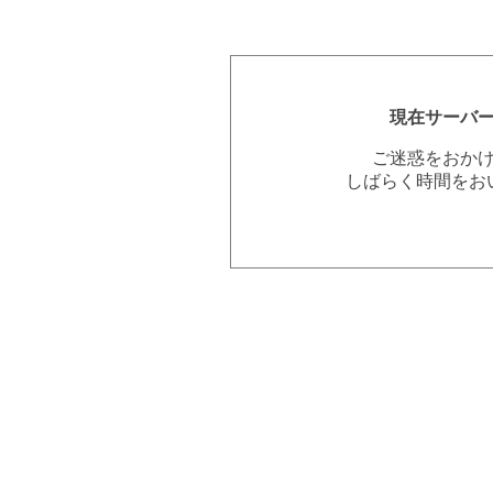
現在サーバ
ご迷惑をおか
しばらく時間をお