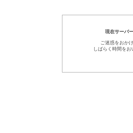
現在サーバ
ご迷惑をおか
しばらく時間をお