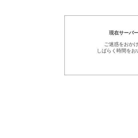
現在サーバ
ご迷惑をおか
しばらく時間をお