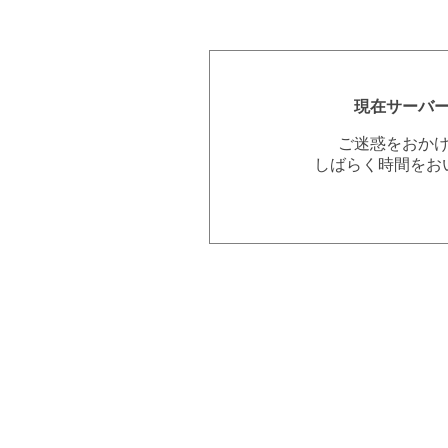
現在サーバ
ご迷惑をおか
しばらく時間をお