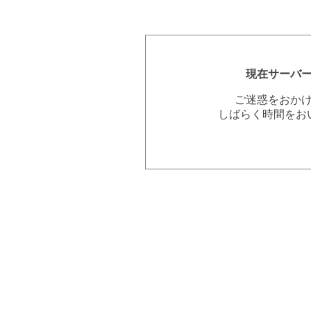
現在サーバ
ご迷惑をおか
しばらく時間をお