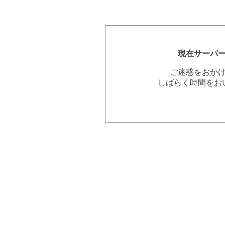
現在サーバ
ご迷惑をおか
しばらく時間をお