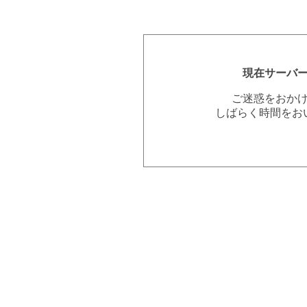
現在サーバ
ご迷惑をおか
しばらく時間をお