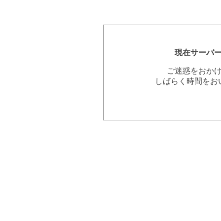
現在サーバ
ご迷惑をおか
しばらく時間をお