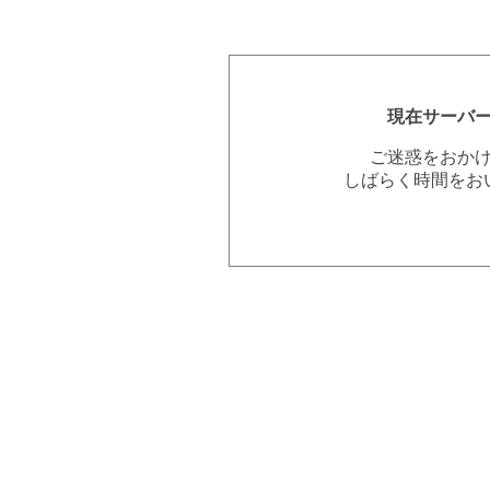
現在サーバ
ご迷惑をおか
しばらく時間をお