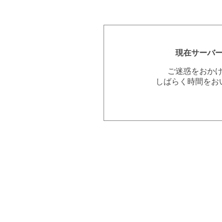
現在サーバ
ご迷惑をおか
しばらく時間をお