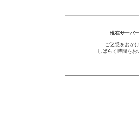
現在サーバ
ご迷惑をおか
しばらく時間をお