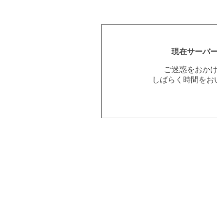
現在サーバ
ご迷惑をおか
しばらく時間をお