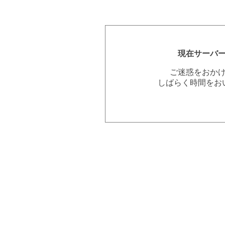
現在サーバ
ご迷惑をおか
しばらく時間をお