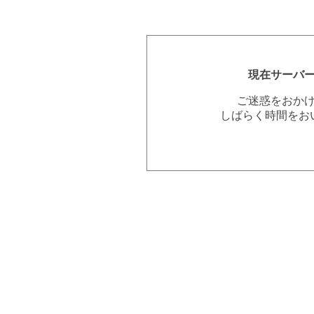
現在サーバ
ご迷惑をおか
しばらく時間をお