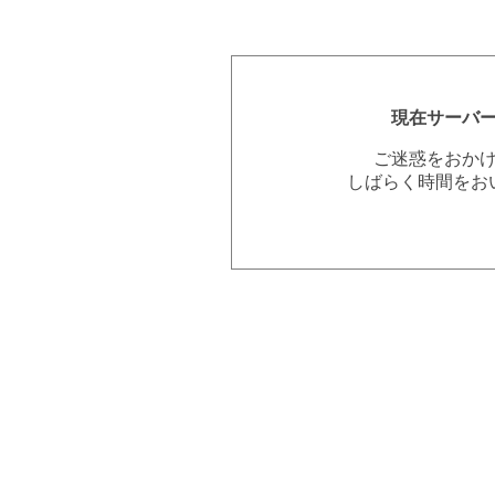
現在サーバ
ご迷惑をおか
しばらく時間をお