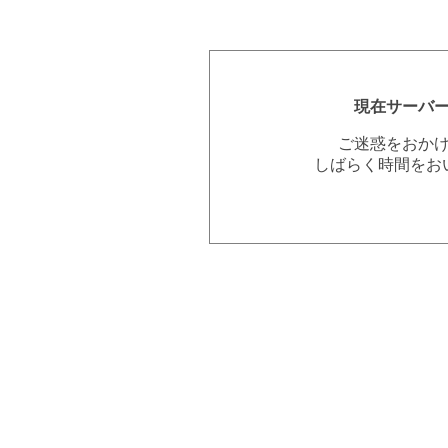
現在サーバ
ご迷惑をおか
しばらく時間をお