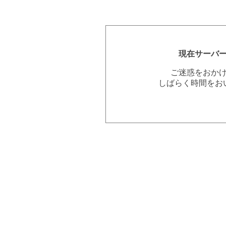
現在サーバ
ご迷惑をおか
しばらく時間をお