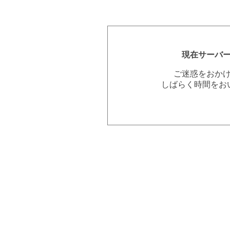
現在サーバ
ご迷惑をおか
しばらく時間をお