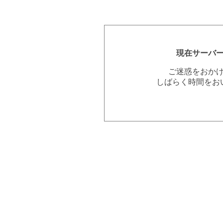
現在サーバ
ご迷惑をおか
しばらく時間をお