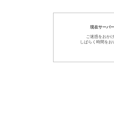
現在サーバ
ご迷惑をおか
しばらく時間をお