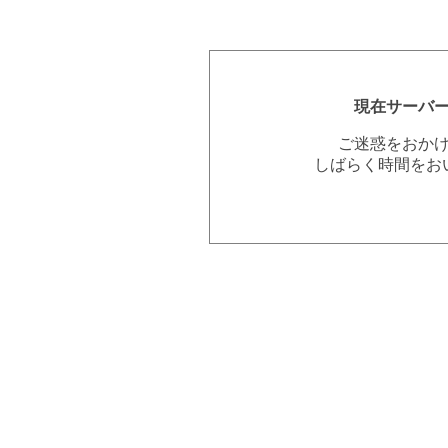
現在サーバ
ご迷惑をおか
しばらく時間をお