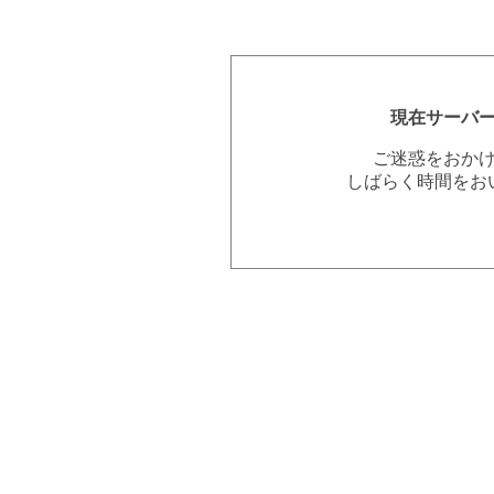
現在サーバ
ご迷惑をおか
しばらく時間をお