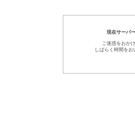
現在サーバ
ご迷惑をおか
しばらく時間をお