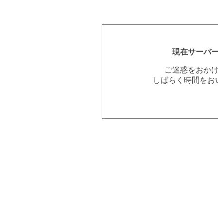
現在サーバ
ご迷惑をおか
しばらく時間をお