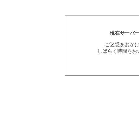
現在サーバ
ご迷惑をおか
しばらく時間をお